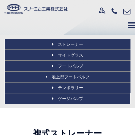
person_search
ストレーナー
サイトグラス
フートバルブ
地上型フートバルブ
テンポラリー
ゲージバルブ
複式ストレーナー