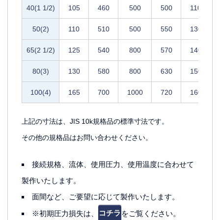
40(1 1/2)
105
460
500
500
110
50(2)
110
510
500
550
130
65(2 1/2)
125
540
800
570
140
80(3)
130
580
800
630
150
100(4)
165
700
1000
720
160
上記の寸法は、JIS 10k規格品の標準寸法です。
その他の規格品はお問い合わせください。
接続規格、流体、使用圧力、使用温度に合わせて
製作いたします。
面間など、ご要望に応じて製作いたします。
※初期圧力損失は、
コチラ
をご覧ください。