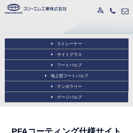
person_search
ストレーナー
サイトグラス
フートバルブ
地上型フートバルブ
テンポラリー
ゲージバルブ
PFAコーティング仕様サイト