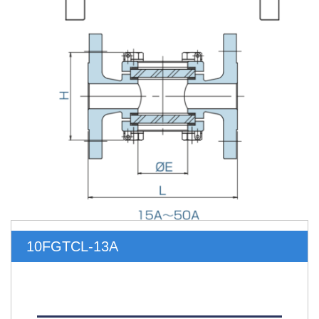
10FGTCL-13A