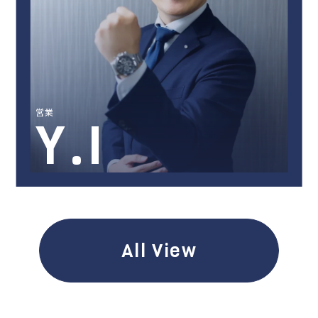
営業
Y.I
All View