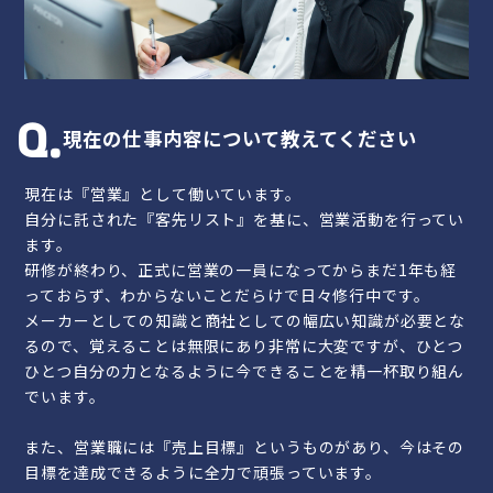
TOP
トップ
CONCEPT
コンセプト
現在の仕事内容について教えてください
ABOUT
我々が大切にする3つのM
現在は『営業』として働いています。
PERSONAL
求める人物像
自分に託された『客先リスト』を基に、営業活動を行ってい
BUSINESS
職種紹介
ます。
研修が終わり、正式に営業の一員になってからまだ1年も経
MEMBER
社員紹介
っておらず、わからないことだらけで日々修行中です。
メーカーとしての知識と商社としての幅広い知識が必要とな
NUMBER
データで見るスリーエム工業
るので、覚えることは無限にあり非常に大変ですが、ひとつ
REQUIREMENTS
募集要項
ひとつ自分の力となるように今できることを精一杯取り組ん
でいます。
また、営業職には『売上目標』というものがあり、今はその
目標を達成できるように全力で頑張っています。