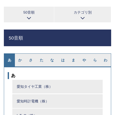
50音順
カテゴリ別
50音順
あ
か
さ
た
な
は
ま
や
ら
わ
あ
愛知タイヤ工業（株）
愛知時計電機（株）