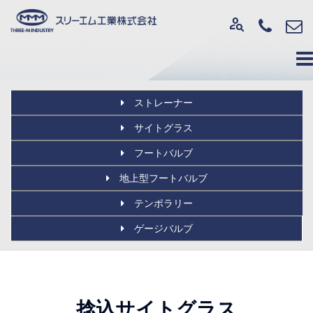
person_search
ストレーナー
サイトグラス
フートバルブ
地上型フートバルブ
テンポラリー
ゲージバルブ
捻込サイトグラス