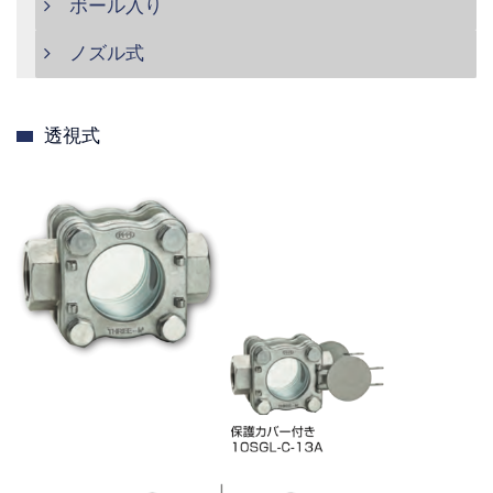
ボール入り
ノズル式
透視式