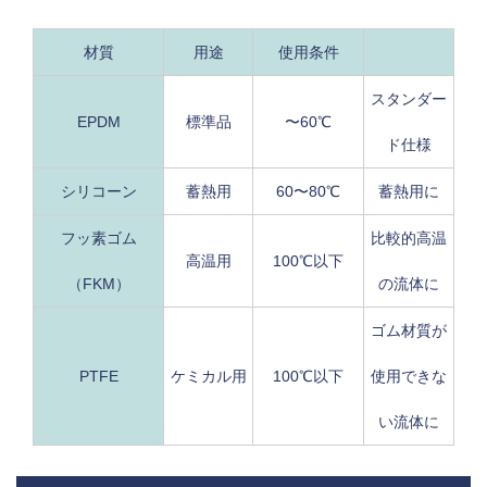
材質
用途
使用条件
スタンダー
EPDM
標準品
〜60℃
ド仕様
シリコーン
蓄熱用
60〜80℃
蓄熱用に
フッ素ゴム
比較的高温
高温用
100℃以下
（FKM）
の流体に
ゴム材質が
PTFE
ケミカル用
100℃以下
使用できな
い流体に