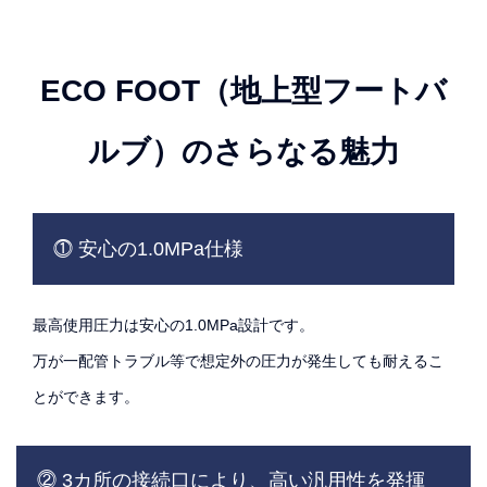
ECO FOOT（地上型フートバ
ルブ）のさらなる魅力
⓵ 安心の1.0MPa仕様
最高使用圧力は安心の1.0MPa設計です。
万が一配管トラブル等で想定外の圧力が発生しても耐えるこ
とができます。
⓶ 3カ所の接続口により、高い汎用性を発揮